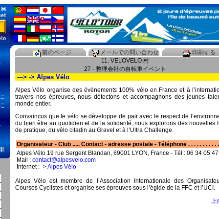
前のページ
メールでの問い合わせ
印刷する
11. VELOVELO 村
、
27 - 整理会社の自転車イベント
---> -> Alpes Vélo
Alpes Vélo organise des évènements 100% vélo en France et à l’internatio
に
travers nos épreuves, nous détectons et accompagnons des jeunes tale
monde entier.
に
Convaincus que le vélo se développe de pair avec le respect de l’environn
、
du bien être au quotidien et de la solidarité, nous explorons des nouvelles
de pratique, du vélo citadin au Gravel et à l’Ultra Challenge.
Organisateur - Club ..... Contact - adresse postale - Téléphone . . . . . . . . . . .
単
Alpes Vélo 19 rue Sergent Blandan, 69001 LYON, France - Tél : 06 34 05 47
Mail :
contact@alpesvelo.com
Internet : ->
Alpes Vélo
Alpes Vélo est membre de l’Association Internationale des Organisate
Courses Cyclistes et organise ses épreuves sous l’égide de la FFC et l’UCI.
上