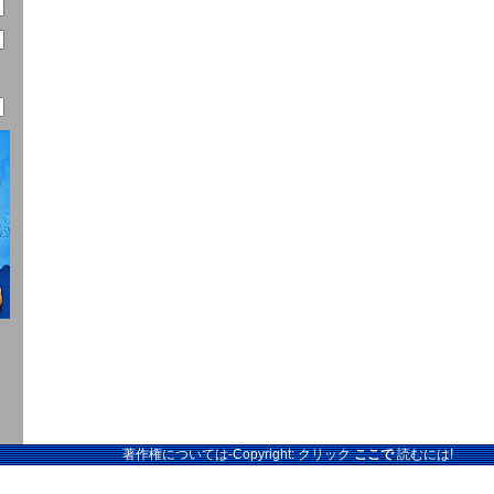
著作権については-Copyright: クリック
ここで
読むには!