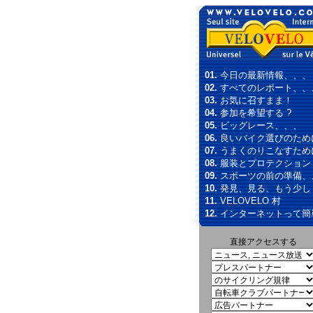
01.
今日の最新情報、、、
02.
すべてのレポート、、
03.
お気に召すまま！
04.
参加を希望する ?
05.
ビッグレース、、、
06.
良いバイク選びのため
07.
うまくのりこなすため
08.
服装とプロテクション
09.
スポーツの前の準備、
10.
発見、見る、もう少し
11.
VELOVELO 村
12.
インターネットって簡
直接アクセスする