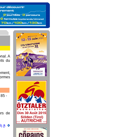
nal. A
nts du
ement,
 formes
 85 -
urs de
向き